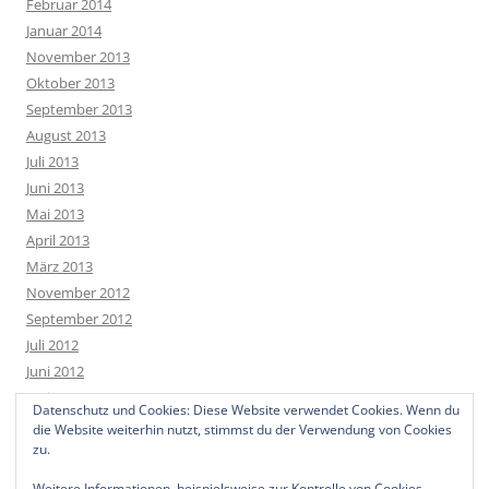
Februar 2014
Januar 2014
November 2013
Oktober 2013
September 2013
August 2013
Juli 2013
Juni 2013
Mai 2013
April 2013
März 2013
November 2012
September 2012
Juli 2012
Juni 2012
Mai 2012
Datenschutz und Cookies: Diese Website verwendet Cookies. Wenn du
April 2012
die Website weiterhin nutzt, stimmst du der Verwendung von Cookies
März 2012
zu.
Weitere Informationen, beispielsweise zur Kontrolle von Cookies,