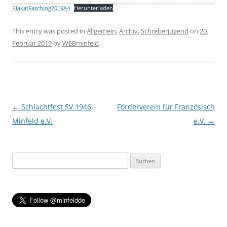
PlakatFasching2019A4
Herunterladen
This entry was posted in
Allgemein
,
Archiv
,
Schreberjugend
on
20.
Februar 2019
by
WEBminfeld
.
Post navigation
←
Schlachtfest SV 1946
Förderverein für Französisch
Minfeld e.V.
e.V.
→
Suchen
nach: