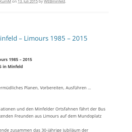
KumM
on
13. Juli 2015
by
WEBminfeld
.
infeld – Limours 1985 – 2015
ours 1985 – 2015
 in Minfeld
ermüdliches Planen, Vorbereiten, Ausführen …
ationen und den Minfelder Ortsfahnen fährt der Bus
kenden Freunden aus Limours auf dem Mundoplatz
ende zusammen das 30-jährige Jubiläum der