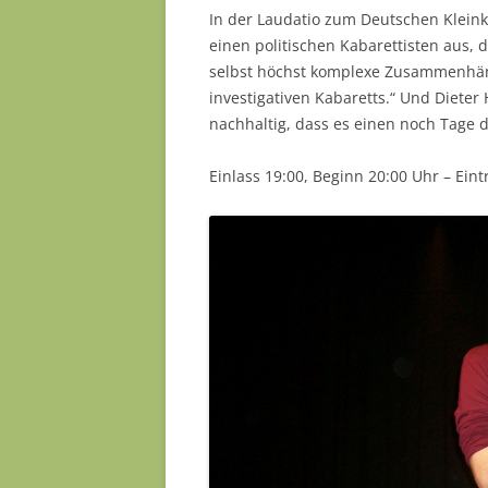
In der Laudatio zum Deutschen Kleinku
einen politischen Kabarettisten aus, 
selbst höchst komplexe Zusammenhänge
investigativen Kabaretts.“ Und Dieter 
nachhaltig, dass es einen noch Tage dr
Einlass 19:00, Beginn 20:00 Uhr – Eintr