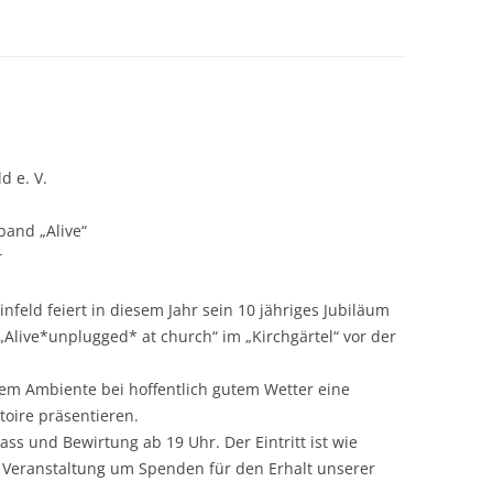
d e. V.
band „Alive“
r
nfeld feiert in diesem Jahr sein 10 jähriges Jubiläum
„Alive*unplugged* at church“ im „Kirchgärtel“ vor der
em Ambiente bei hoffentlich gutem Wetter eine
toire präsentieren.
lass und Bewirtung ab 19 Uhr. Der Eintritt ist wie
er Veranstaltung um Spenden für den Erhalt unserer