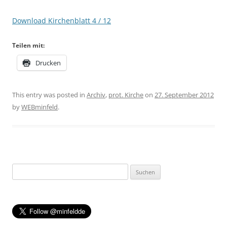
Download Kirchenblatt 4 / 12
Teilen mit:
Drucken
This entry was posted in
Archiv
,
prot. Kirche
on
27. September 2012
by
WEBminfeld
.
Suchen
nach: