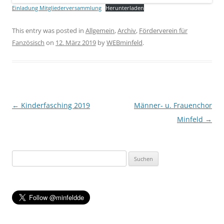
Einladung Mitgliederversammlung
Herunterladen
This entry was posted in
Allgemein
,
Archiv
,
Förderverein für
Fanzösisch
on
12. März 2019
by
WEBminfeld
.
Post navigation
←
Kinderfasching 2019
Männer- u. Frauenchor
Minfeld
→
Suchen
nach: