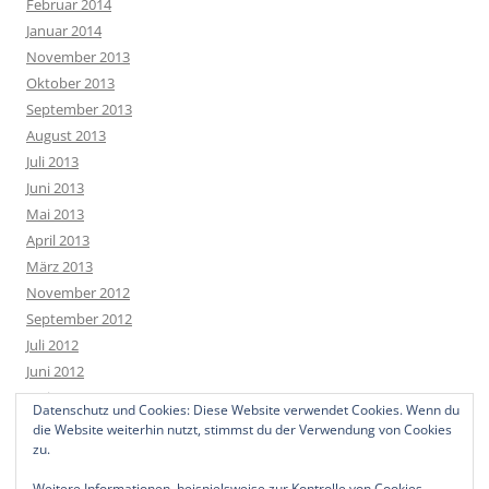
Februar 2014
Januar 2014
November 2013
Oktober 2013
September 2013
August 2013
Juli 2013
Juni 2013
Mai 2013
April 2013
März 2013
November 2012
September 2012
Juli 2012
Juni 2012
Mai 2012
Datenschutz und Cookies: Diese Website verwendet Cookies. Wenn du
April 2012
die Website weiterhin nutzt, stimmst du der Verwendung von Cookies
März 2012
zu.
Weitere Informationen, beispielsweise zur Kontrolle von Cookies,