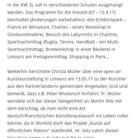
in der KW 3), soll in verschiedenen Schulen ausgehängt
werden. Das Programm für die Freizeit (07 – 15.4.17)
beinhaltet (Änderungen vorbehalten): den Erlebnispark –
France en Miniature, Chartes – einen Workshop in
Glaskunstmalerei, Besuch des Labyrinths in Chartres,
Sportnachmittag (Rugby, Tennis, Handball – ein Multi-
Sportnachmittag), Brotworkshop in einer Bäckerei in
Limours am Freitagvormittag, Shopping in Paris…
Weiterhin berichtete Christa Müller über eine open-air
Kunstausstellung in Limours am 13.05.17 zu der Künstler
aus den Partnerländern/-gemeinden eingeladen sind und
bemerkt, dass z.B. Peter Wlodarsch hinfährt. Fr. Müller
wendete sich bei dieser Gelegenheit an Martin Volz mit
dem Vorschlag, ob man nicht eine Art
deutsch/französischen Künstleraustausch ins Leben rufen
könnte, da in Minfeld doch das Projekt „Kunst auf
öffentlichen Plätzen“ stattfindet. Hr. Volz nahm diesen
Vorschlag gerne auf und wird ihn in einer