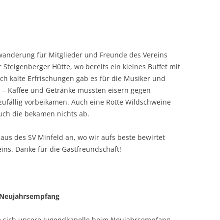
anderung für Mitglieder und Freunde des Vereins
 Steigenberger Hütte, wo bereits ein kleines Buffet mit
h kalte Erfrischungen gab es für die Musiker und
a – Kaffee und Getränke mussten eisern gegen
 zufällig vorbeikamen. Auch eine Rotte Wildschweine
uch die bekamen nichts ab.
us des SV Minfeld an, wo wir aufs beste bewirtet
ins. Danke für die Gastfreundschaft!
m Neujahrsempfang
 sich unsere Jugendkapelle beim Neujahrsempfang