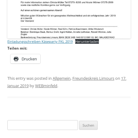
Einladungsschreiben Käseparty FKL 2019
Herunterladen
Teilen mit:
Drucken
This entry was posted in
Allgemein
,
Freundeskreis Limours
on
17.
Januar 2019
by
WEBminfeld
.
Suchen
nach: