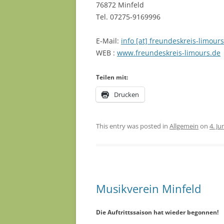
76872 Minfeld
Tel. 07275-9169996
E-Mail:
info [at] freundeskreis-limours
WEB :
www.freundeskreis-limours.de
Teilen mit:
Drucken
This entry was posted in
Allgemein
on
4. Ju
Musikverein Minfeld
Die Auftrittssaison hat wieder begonnen!