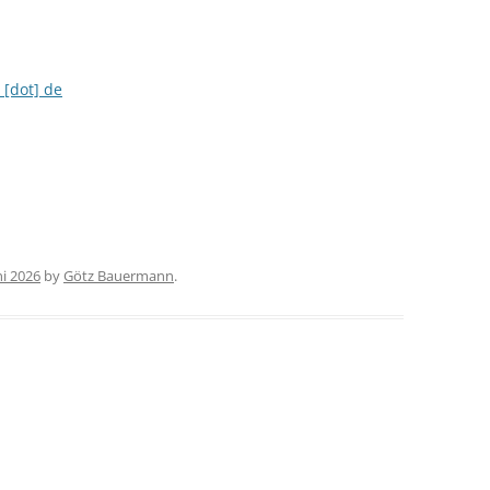
 [dot] de
ni 2026
by
Götz Bauermann
.