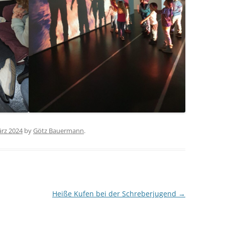
ärz 2024
by
Götz Bauermann
.
Heiße Kufen bei der Schreberjugend
→