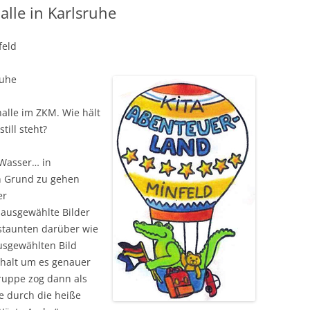
alle in Karlsruhe
feld
ruhe
alle im ZKM. Wie hält
till steht?
 Wasser… in
n Grund zu gehen
er
ausgewählte Bilder
staunten darüber wie
ausgewählten Bild
 halt um es genauer
ruppe zog dann als
e durch die heiße