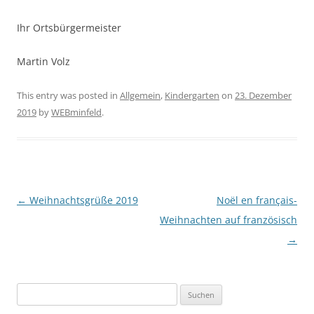
Ihr Ortsbürgermeister
Martin Volz
This entry was posted in
Allgemein
,
Kindergarten
on
23. Dezember
2019
by
WEBminfeld
.
Post navigation
←
Weihnachtsgrüße 2019
Noël en français-
Weihnachten auf französisch
→
Suchen
nach: