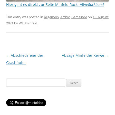
Hier geht es direkt zur Seite Minfeld Rockt Alive
Rockband
This entry was posted in
Allgemein
,
Archiv
,
Gemeinde
on
13. August
2021
by
WEBminfeld
.
Post navigation
←
Abschiedsfeier der
Absage Minfelder Kerwe
→
Grashüpfer
Suchen
nach: