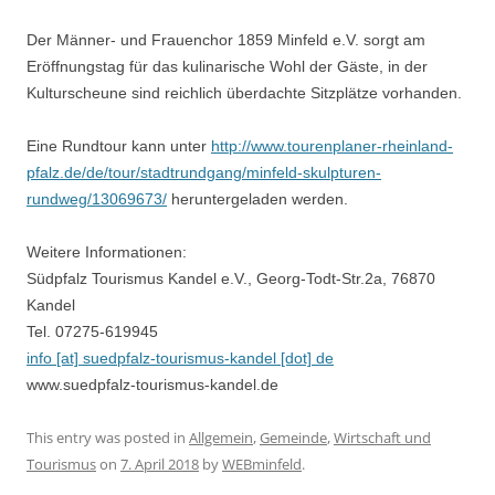
Der Männer- und Frauenchor 1859 Minfeld e.V. sorgt am
Eröffnungstag für das kulinarische Wohl der Gäste, in der
Kulturscheune sind reichlich überdachte Sitzplätze vorhanden.
Eine Rundtour kann unter
http://www.tourenplaner-rheinland-
pfalz.de/de/tour/stadtrundgang/minfeld-skulpturen-
rundweg/13069673/
heruntergeladen werden.
Weitere Informationen:
Südpfalz Tourismus Kandel e.V., Georg-Todt-Str.2a, 76870
Kandel
Tel. 07275-619945
info [at] suedpfalz-tourismus-kandel [dot] de
www.suedpfalz-tourismus-kandel.de
This entry was posted in
Allgemein
,
Gemeinde
,
Wirtschaft und
Tourismus
on
7. April 2018
by
WEBminfeld
.