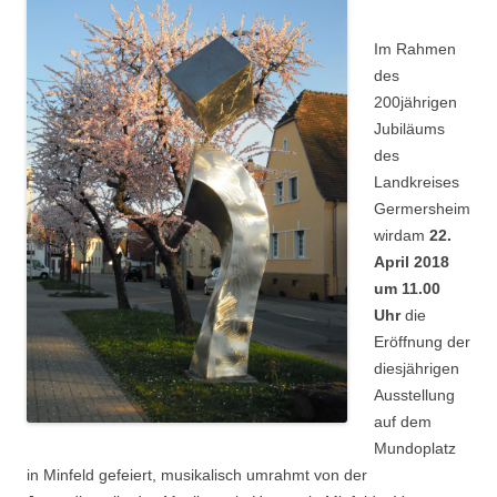
Im Rahmen
des
200jährigen
Jubiläums
des
Landkreises
Germersheim
wird
am
22.
April 2018
um 11.00
Uhr
die
Eröffnung der
diesjährigen
Ausstellung
auf dem
Mundoplatz
in Minfeld gefeiert, musikalisch umrahmt von der