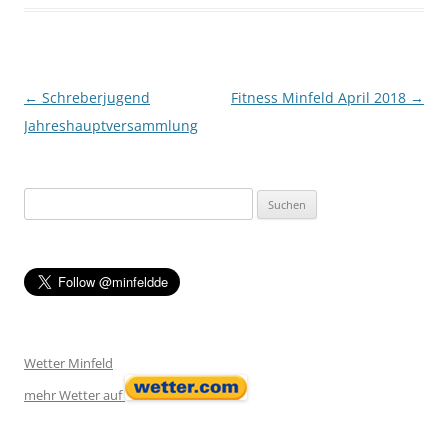
Post navigation
←
Schreberjugend
Fitness Minfeld April 2018
→
Jahreshauptversammlung
Suchen
nach:
Wetter Minfeld
mehr Wetter auf