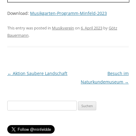
Download:
Musikgarten-Programm-Minfeld-2023
This entry was posted in
Musikverein
on
6. April 2023
by
Götz
Bauermann
.
Post navigation
←
Aktion Saubere Landschaft
Besuch im
Naturkundemuseum
→
Suchen
nach: