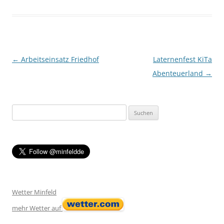
Post navigation
←
Arbeitseinsatz Friedhof
Laternenfest KiTa
Abenteuerland
→
Suchen
nach:
Wetter Minfeld
mehr Wetter auf