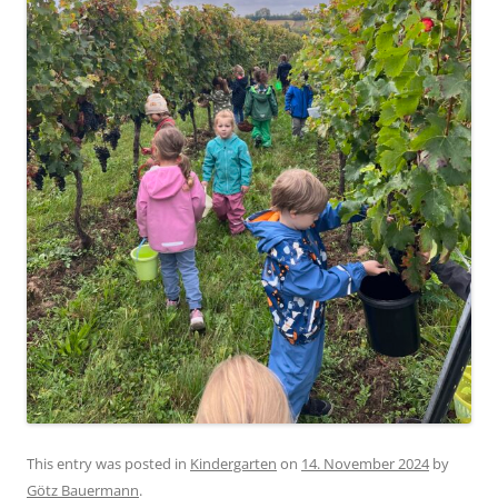
This entry was posted in
Kindergarten
on
14. November 2024
by
Götz Bauermann
.