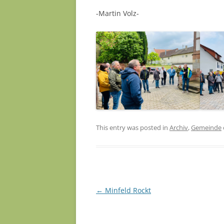
-Martin Volz-
This entry was posted in
Archiv
,
Gemeinde
Post navigation
←
Minfeld Rockt