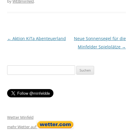
by
WEBminfeld
.
Post navigation
←
Aktion KiTa Abenteuerland
Neue Sonnensegel für die
Minfelder Spielplätze
→
Suchen
nach:
Wetter Minfeld
mehr Wetter auf