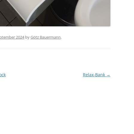
eptember 2024
by
Götz Bauermann
.
ock
Relax-Bank
→