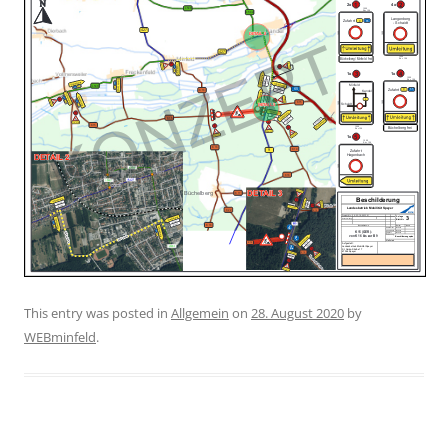
This entry was posted in
Allgemein
on
28. August 2020
by
WEBminfeld
.