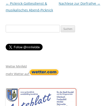
Post navigation
←
Picknick-Gottesdienst &
Nachlese zur Dorfrallye
→
musikalisches Abend-Picknick
Suchen
nach:
Wetter Minfeld
mehr Wetter auf