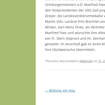
Ortsbürgermeisters a.D. Manfred Fo
den Vizepräsidenten der SDG Süd Jür
Dreyer, die Landesverdienstmedallie 
Martin Volz, Landrat Fritz Brechtel 
Wirken. Karl-Heinz Dries, als Vertret
Manfred Foos und wünschte Ihm alle
von Fr. Stern (Sopran) und Hr. German
gestaltet. Im Anschluß gab es einen
Ihre Glückwünsche übermitteln.
This entry was posted in
Allgemein
on
21. 
Post navigation
←
Bildung von AGs