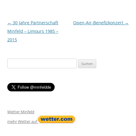
Post navigation
←
30 Jahre Partnerschaft
Open-Air-Benefizkonzert
→
Minfeld – Limours 1985 –
2015
Suchen
nach:
Wetter Minfeld
mehr Wetter auf