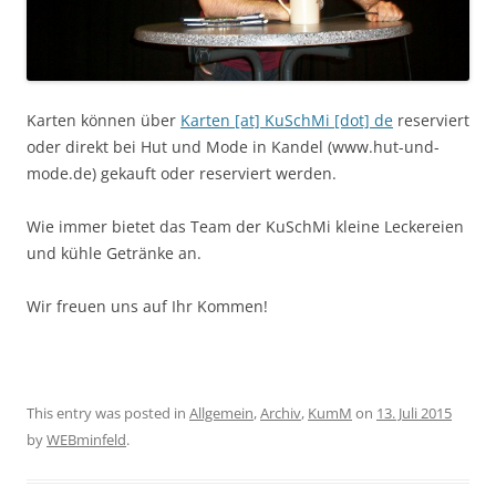
Karten können über
Karten [at] KuSchMi [dot] de
reserviert
oder direkt bei Hut und Mode in Kandel (www.hut-und-
mode.de) gekauft oder reserviert werden.
Wie immer bietet das Team der KuSchMi kleine Leckereien
und kühle Getränke an.
Wir freuen uns auf Ihr Kommen!
This entry was posted in
Allgemein
,
Archiv
,
KumM
on
13. Juli 2015
by
WEBminfeld
.