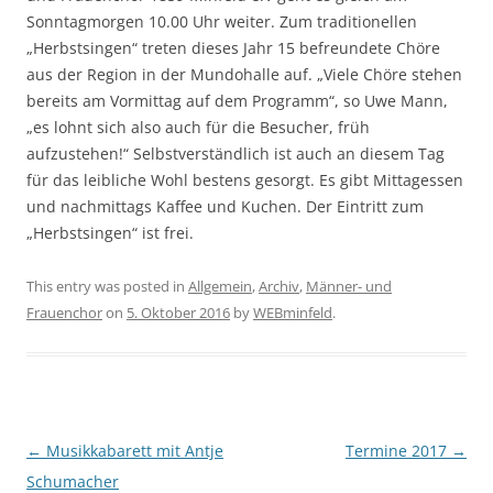
Sonntagmorgen 10.00 Uhr weiter. Zum traditionellen
„Herbstsingen“ treten dieses Jahr 15 befreundete Chöre
aus der Region in der Mundohalle auf. „Viele Chöre stehen
bereits am Vormittag auf dem Programm“, so Uwe Mann,
„es lohnt sich also auch für die Besucher, früh
aufzustehen!“ Selbstverständlich ist auch an diesem Tag
für das leibliche Wohl bestens gesorgt. Es gibt Mittagessen
und nachmittags Kaffee und Kuchen. Der Eintritt zum
„Herbstsingen“ ist frei.
This entry was posted in
Allgemein
,
Archiv
,
Männer- und
Frauenchor
on
5. Oktober 2016
by
WEBminfeld
.
Post navigation
←
Musikkabarett mit Antje
Termine 2017
→
Schumacher