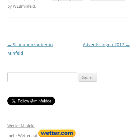
by
WEBminfeld
.
Post navigation
←
Scheunenzauber in
Adventssingen 2017
→
Minfeld
Suchen
nach:
Wetter Minfeld
mehr Wetter auf