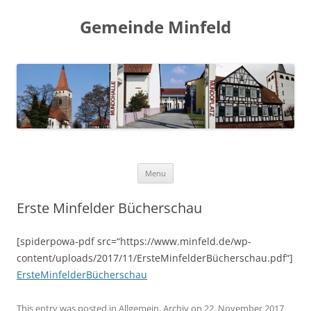
Gemeinde Minfeld
Skip to content
Menu
Erste Minfelder Bücherschau
[spiderpowa-pdf src=“https://www.minfeld.de/wp-
content/uploads/2017/11/ErsteMinfelderBücherschau.pdf“]
ErsteMinfelderBücherschau
This entry was posted in
Allgemein
,
Archiv
on
22. November 2017