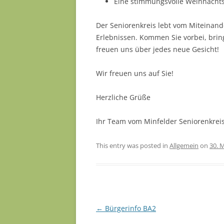
Eine stimmungsvolle Weihnachts
Der Seniorenkreis lebt vom Miteina
Erlebnissen. Kommen Sie vorbei, brin
freuen uns über jedes neue Gesicht!
Wir freuen uns auf Sie!
Herzliche Grüße
Ihr Team vom Minfelder Seniorenkrei
This entry was posted in
Allgemein
on
30. 
Post navigation
←
Bürgerinfo BA2