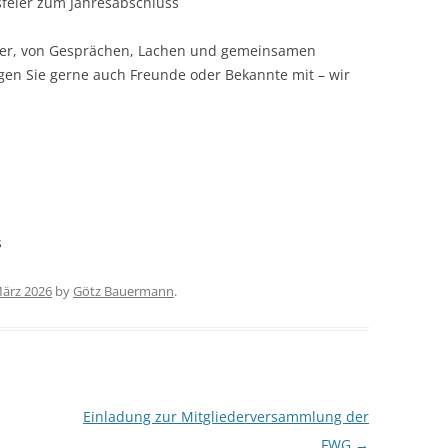
feier zum Jahresabschluss
nder, von Gesprächen, Lachen und gemeinsamen
gen Sie gerne auch Freunde oder Bekannte mit – wir
s
März 2026
by
Götz Bauermann
.
Einladung zur Mitgliederversammlung der
FWG
→