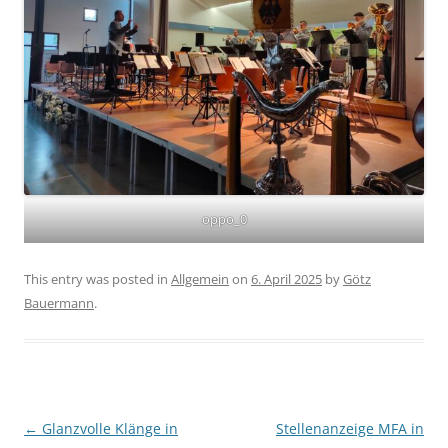
oppo_0
This entry was posted in
Allgemein
on
6. April 2025
by
Götz
Bauermann
.
Post navigation
←
Glanzvolle Klänge in
Stellenanzeige MFA in