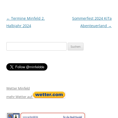
Post navigation
←
Termine Minfeld 2.
Sommerfest 2024 KiTa
Halbjahr 2024
Abenteuerland
→
Suchen
nach:
Wetter Minfeld
mehr Wetter auf