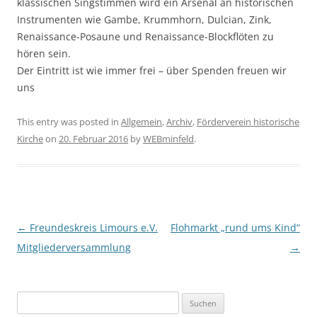
klassischen Singstimmen wird ein Arsenal an historischen
Instrumenten wie Gambe, Krummhorn, Dulcian, Zink,
Renaissance-Posaune und Renaissance-Blockflöten zu
hören sein.
Der Eintritt ist wie immer frei – über Spenden freuen wir
uns
This entry was posted in
Allgemein
,
Archiv
,
Förderverein historische
Kirche
on
20. Februar 2016
by
WEBminfeld
.
Post navigation
←
Freundeskreis Limours e.V.
Flohmarkt „rund ums Kind“
Mitgliederversammlung
→
Suchen
nach: