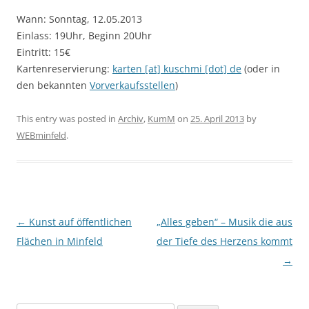
Wann: Sonntag, 12.05.2013
Einlass: 19Uhr, Beginn 20Uhr
Eintritt: 15€
Kartenreservierung:
karten [at] kuschmi [dot] de
(oder in
den bekannten
Vorverkaufsstellen
)
This entry was posted in
Archiv
,
KumM
on
25. April 2013
by
WEBminfeld
.
Post navigation
←
Kunst auf öffentlichen
„Alles geben“ – Musik die aus
Flächen in Minfeld
der Tiefe des Herzens kommt
→