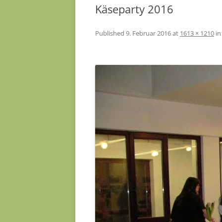
Käseparty 2016
Published
9. Februar 2016
at
1613 × 1210
i