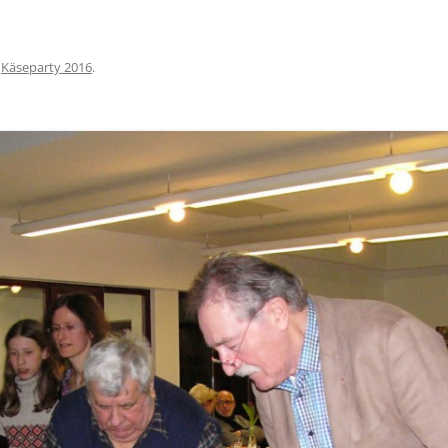
n
Käseparty 2016
.