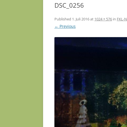
DSC_0256
Published
1. Juli 2016
at
1024 × 576
in
FKL-N
← Previous