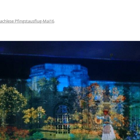
achlese Pfingstausflug-Mai16
.